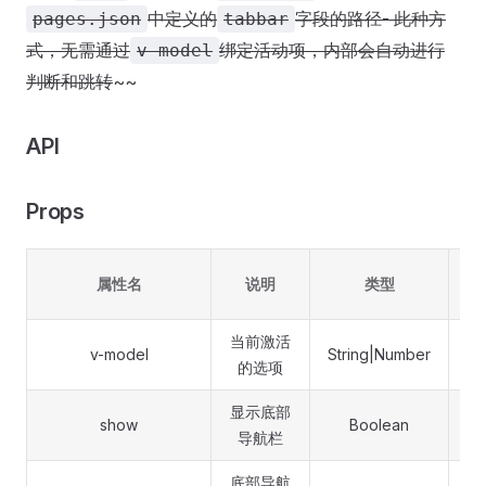
中定义的
字段的路径
- 此种方
pages.json
tabbar
式，无需通过
绑定活动项，内部会自动进行
v-model
判断和跳转
~~
API
Props
属性名
说明
类型
当前激活
v-model
String|Number
的选项
显示底部
show
Boolean
导航栏
底部导航