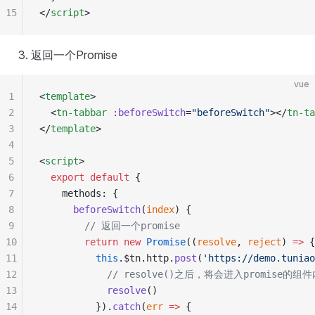
15
</
script
>
返回一个Promise
vue
1
<
template
>
2
  <
tn-tabbar
 :beforeSwitch
=
"beforeSwitch"
></
tn-ta
3
</
template
>
4
5
<
script
>
6
  export
 default
 {
7
    methods: {
8
      beforeSwitch
(
index
) {
9
        // 返回一个promise
10
        return
 new
 Promise
((
resolve
, 
reject
) 
=>
 {
11
          this
.$tn.http.
post
(
'https://demo.tuniao
12
            // resolve()之后，将会进入promise
13
            resolve
()
14
          }).
catch
(
err
 =>
 {