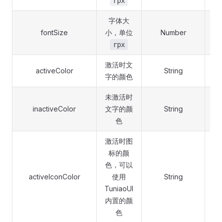
rpx
字体大
fontSize
小，单位
Number
rpx
激活时文
activeColor
String
#
字的颜色
未激活时
inactiveColor
文字的颜
String
#A
色
激活时图
标的颜
色，可以
activeIconColor
使用
String
#
TuniaoUI
内置的颜
色