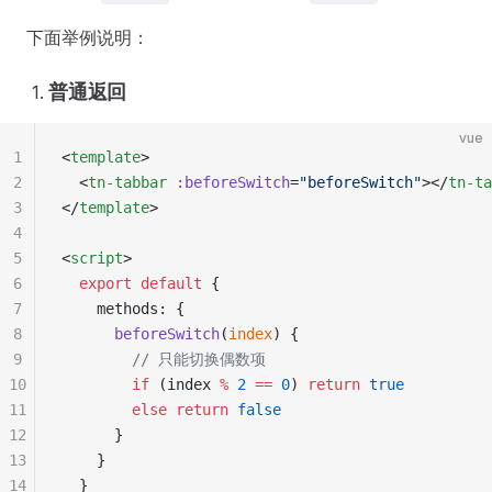
下面举例说明：
普通返回
vue
1
<
template
>
2
  <
tn-tabbar
 :beforeSwitch
=
"beforeSwitch"
></
tn-ta
3
</
template
>
4
5
<
script
>
6
  export
 default
 {
7
    methods: {
8
      beforeSwitch
(
index
) {
9
        // 只能切换偶数项
10
        if
 (index 
%
 2
 ==
 0
) 
return
 true
11
        else
 return
 false
12
      }
13
    }
14
  }