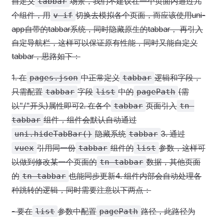
自定义
场景，我们不建议在一个页面内通过几
tabbar
个组件，用
切换去模拟各个页面，而应该使用uni-
v-if
app自带的tabbar系统，同时隐藏原生的tabbar， 再引入
自定导航栏，这样可以保证原有性能，同时又能自定义
tabbar，思路如下：
1. 在
中正常定义
逻辑和字段，
pages.json
tabbar
只需配置
字段
中的
(需
tabbar
list
pagePath
以"/"开头)属性即可
2. 在各个
页面引入
tabbar
tn-
组件，组件会默认自动通过
tabbar
隐藏系统
3. 通过
uni.hideTabBar()
tabbar
引用同一份
组件的
参数，这样可
vuex
tabbar
list
以做到修改某一个页面的
数据，其他页面
tn-tabbar
的
也能同步更新
4. 组件内部会自动处理各
tn-tabbar
种跳转的逻辑，同时需要注意以下两点：
- 要在
参数中配置
路径，此路径为
list
pagePath