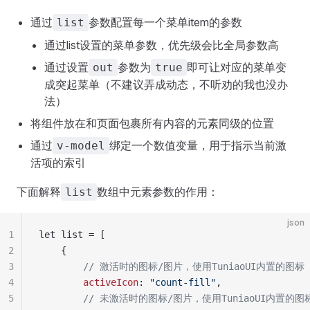
通过
参数配置每一个菜单item的参数
list
通过list设置的菜单参数，优先级会比全局参数高
通过设置
参数为
即可让对应的菜单变
out
true
成突起菜单（不建议弄成动态，不听劝的我也没办
法）
将组件放在和页面包裹所有内容的元素同级的位置
通过
绑定一个数值变量，用于指示当前激
v-model
活项的索引
下面解释
数组中元素参数的作用：
list
json
1
let list = [
2
	{
3
		// 激活时的图标/图片，使用TuniaoUI内置的图标
4
		activeIcon
: 
"count-fill"
,
5
		// 未激活时的图标/图片，使用TuniaoUI内置的图