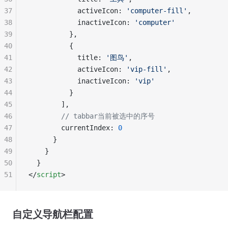
37
            activeIcon: 
'computer-fill'
,
38
            inactiveIcon: 
'computer'
39
          },
40
          {
41
            title: 
'图鸟'
,
42
            activeIcon: 
'vip-fill'
,
43
            inactiveIcon: 
'vip'
44
          }
45
        ],
46
        // tabbar当前被选中的序号
47
        currentIndex: 
0
48
      }
49
    }
50
  }
51
</
script
>
自定义导航栏配置