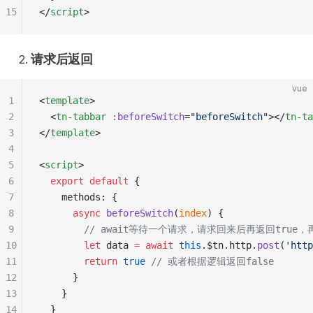
15
</
script
>
请求后返回
vue
1
<
template
>
2
  <
tn-tabbar
 :beforeSwitch
=
"beforeSwitch"
></
tn-ta
3
</
template
>
4
5
<
script
>
6
  export
 default
 {
7
    methods: {
8
      async
 beforeSwitch
(
index
) {
9
        // await等待一个请求，请求回来后再返回true
10
        let
 data 
=
 await
 this
.$tn.http.
post
(
'http
11
        return
 true
 // 或者根据逻辑返回false
12
      }
13
    }
14
  }