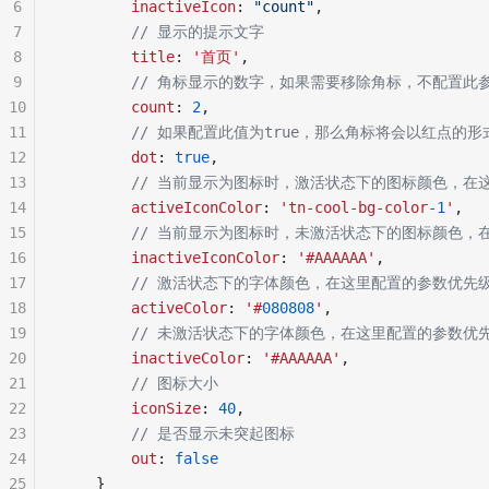
6
		inactiveIcon
: 
"count"
,
7
		// 显示的提示文字
8
		title
: 
'首页'
,
9
		// 角标显示的数字，如果需要移除角标，不配置
10
		count
: 
2
,
11
		// 如果配置此值为true，那么角标将会以红点的
12
		dot
: 
true
,
13
		// 当前显示为图标时，激活状态下的图标颜色，
14
        activeIconColor
: 
'tn-cool-bg-color
-1
'
,
15
        // 当前显示为图标时，未激活状态下的图标颜色
16
        inactiveIconColor
: 
'#AAAAAA'
,
17
        // 激活状态下的字体颜色，在这里配置的参数优先
18
        activeColor
: 
'#
080808
'
,
19
        // 未激活状态下的字体颜色，在这里配置的参数
20
        inactiveColor
: 
'#AAAAAA'
,
21
        // 图标大小
22
        iconSize
: 
40
,
23
        // 是否显示未突起图标
24
        out
: 
false
25
	}