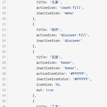
17
            title: 
'元素'
,
18
            activeIcon: 
'count-fill'
,
19
            inactiveIcon: 
'menu'
20
          },
21
          {
22
            title: 
'组件'
,
23
            activeIcon: 
'discover-fill'
,
24
            inactiveIcon: 
'discover'
25
          },
26
          {
27
            title: 
'页面'
,
28
            activeIcon: 
'honor'
,
29
            inactiveIcon: 
'honor'
,
30
            activeIconColor: 
'#FFFFFF'
,
31
            inactiveIconColor: 
'#FFFFFF'
,
32
            iconSize: 
50
,
33
            out: 
true
34
          },
35
          {
36
            title: 
'工具'
,