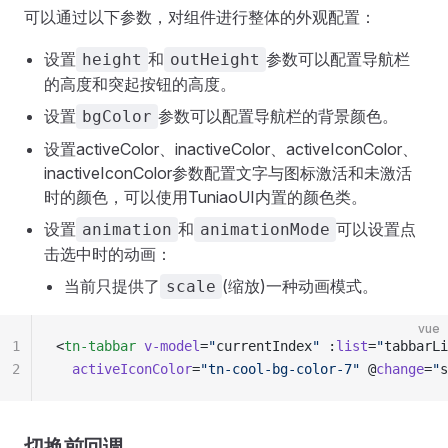
可以通过以下参数，对组件进行整体的外观配置：
设置
和
参数可以配置导航栏
height
outHeight
的高度和突起按钮的高度。
设置
参数可以配置导航栏的背景颜色。
bgColor
设置activeColor、inactiveColor、activeIconColor、
inactiveIconColor参数配置文字与图标激活和未激活
时的颜色，可以使用TuniaoUI内置的颜色类。
设置
和
可以设置点
animation
animationMode
击选中时的动画：
当前只提供了
(缩放)一种动画模式。
scale
vue
1
<
tn-tabbar
 v-model
=
"
currentIndex
"
 :
list
=
"
tabbarLi
2
  activeIconColor
=
"tn-cool-bg-color-7"
 @
change
=
"
s
切换前回调