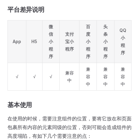
平台差异说明
微
百
头
QQ
信
支付
度
条
小
App
H5
小
宝小
小
小
程
程
程序
程
程
序
序
序
序
兼
兼
兼
兼容
√
√
√
容
容
容
中
中
中
中
基本使用
在使用的时候，需要注意组件的位置，要将它放在和页面
包裹所有内容的元素同级的位置，否则可能会造成组件的
高度塌陷，有如下几个需要注意的点：