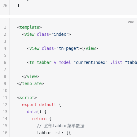
26
]
vue
1
<
template
>
2
  <
view
 class
=
"index"
>
3
4
    <
view
 class
=
"tn-page"
></
view
>
5
6
    <
tn-tabbar
 v-model
=
"currentIndex"
 :list
=
"tabb
7
8
  </
view
>
9
</
template
>
10
11
<
script
>
12
  export
 default
 {
13
    data
() {
14
      return
 {
15
        // 底部tabbar菜单数据
16
        tabbarList: [{