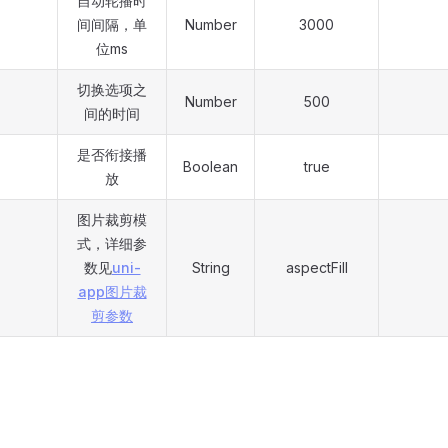
自动轮播时
间间隔，单
Number
3000
位ms
切换选项之
Number
500
间的时间
是否衔接播
Boolean
true
放
图片裁剪模
式，详细参
数见
uni-
String
aspectFill
app图片裁
剪参数