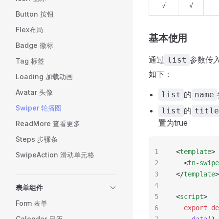
√
√
Button 按钮
Flex布局
基本使用
Badge 徽标
通过
参数传
list
Tag 标签
如下：
Loading 加载动画
Avatar 头像
的
list
name
Swiper 轮播图
的
list
title
置为true
ReadMore 查看更多
Steps 步骤条
1
<
template
>
SwipeAction 滑动单元格
2
  <
tn-swipe
3
</
template
>
4
表单组件
5
<
script
>
Form 表单
6
  export
 de
Calendar 日历