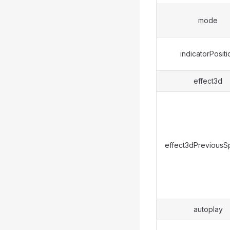
mode
indicatorPositi
effect3d
effect3dPreviousS
autoplay