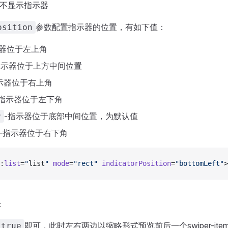
-不显示指示器
参数配置指示器的位置，有如下值：
osition
示器位于左上角
指示器位于上方中间位置
示器位于右上角
-指示器位于左下角
-指示器位于底部中间位置，为默认值
r
-指示器位于右下角
:
list
=
"
list
"
 mode
=
"rect"
 indicatorPosition
=
"bottomLeft"
>
果
即可，此时左右两边以缩略形式预览前后一个swiper-it
true