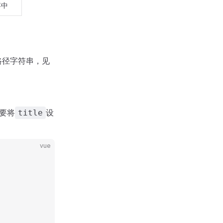
容中
路径字符串，见
要将
设
title
vue