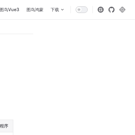
图鸟Vue3
图鸟鸿蒙
下载
小程序