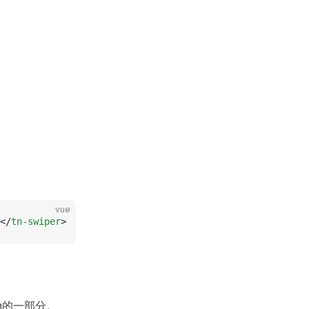
vue
</
tn-swiper
>
em的一部分。