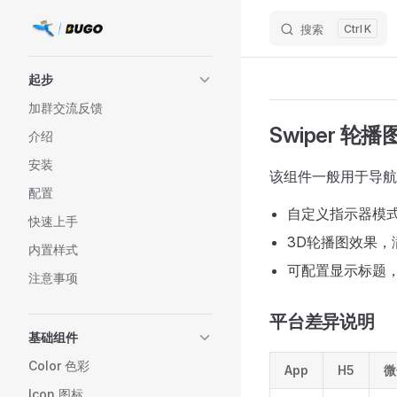
搜索
K
Skip to content
Sidebar Navigation
起步
加群交流反馈
Swiper 轮播
介绍
安装
该组件一般用于导航
配置
自定义指示器模
快速上手
3D轮播图效果，
内置样式
可配置显示标题
注意事项
平台差异说明
基础组件
Color 色彩
App
H5
微
Icon 图标