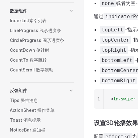
或者为空
none
数据组件
通过
indicatorP
IndexList索引列表
-指
topLeft
LineProgress 线形进度条
-
topCenter
CircleProgress 圆形进度条
-指
topRight
CountDown 倒计时
CountTo 数字跳转
bottomLeft
CountScroll 数字滚动
bottomCente
bottomRight
反馈组件
1
<
tn-swiper
 
Tips 警告消息
ActionSheet 操作菜单
Toast 消息提示
设置3D轮播效
NoticeBar 通知栏
配置
为
effect3d