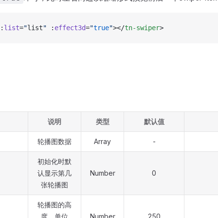
:
list
=
"
list
"
 :
effect3d
=
"
true
"
></
tn-swiper
>
说明
类型
默认值
轮播图数据
Array
-
初始化时默
认显示第几
Number
0
张轮播图
轮播图的高
度，单位
Number
250