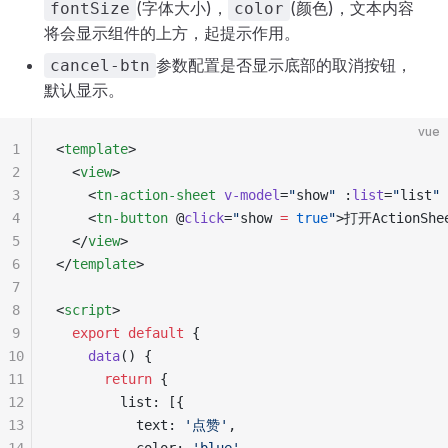
(字体大小)，
(颜色)，文本内容
fontSize
color
将会显示组件的上方，起提示作用。
参数配置是否显示底部的取消按钮，
cancel-btn
默认显示。
vue
1
<
template
>
2
  <
view
>
3
    <
tn-action-sheet
 v-model
=
"
show
"
 :
list
=
"
list
"
 
4
    <
tn-button
 @
click
=
"
show 
=
 true
"
>打开ActionShe
5
  </
view
>
6
</
template
>
7
8
<
script
>
9
  export
 default
 {
10
    data
() {
11
      return
 {
12
        list: [{
13
          text: 
'点赞'
,