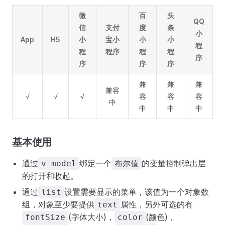
微
百
头
QQ
信
支付
度
条
小
App
H5
小
宝小
小
小
程
程
程序
程
程
序
序
序
序
兼
兼
兼
兼容
√
√
√
容
容
容
中
中
中
中
基本使用
通过
绑定一个
的变量控制弹出层
v-model
布尔值
的打开和收起。
通过
设置需要显示的菜单，该值为一个对象数
list
组，对象至少要提供
属性，另外可选的有
text
(字体大小)，
(颜色)，
fontSize
color