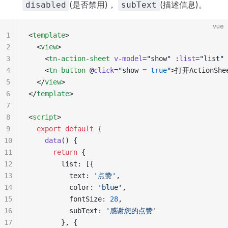
(是否禁用)，
(描述信息)。
disabled
subText
vue
1
<
template
>
2
  <
view
>
3
    <
tn-action-sheet
 v-model
=
"
show
"
 :
list
=
"
list
"
 
4
    <
tn-button
 @
click
=
"
show 
=
 true
"
>打开ActionShe
5
  </
view
>
6
</
template
>
7
8
<
script
>
9
  export
 default
 {
10
    data
() {
11
      return
 {
12
        list: [{
13
          text: 
'点赞'
,
14
          color: 
'blue'
,
15
          fontSize: 
28
,
16
          subText: 
'感谢您的点赞'
17
        }, {