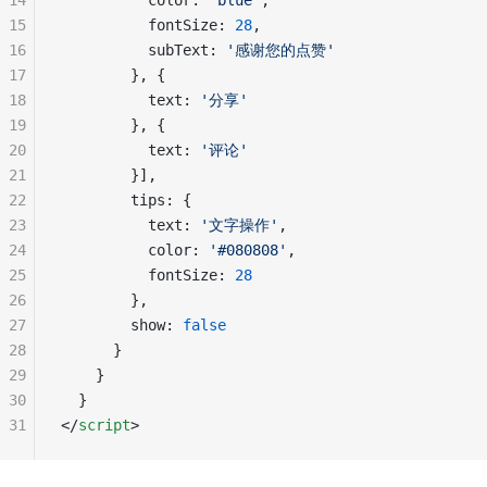
14
          color: 
'blue'
,
15
          fontSize: 
28
,
16
          subText: 
'感谢您的点赞'
17
        }, {
18
          text: 
'分享'
19
        }, {
20
          text: 
'评论'
21
        }],
22
        tips: {
23
          text: 
'文字操作'
,
24
          color: 
'#080808'
,
25
          fontSize: 
28
26
        },
27
        show: 
false
28
      }
29
    }
30
  }
31
</
script
>