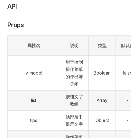
API
Props
属性名
说明
类型
默认值
用于控制
操作菜单
v-model
Boolean
false
的弹出与
关闭
按钮文字
list
Array
-
数组
顶部居中
tips
Object
-
提示文字
操作菜单